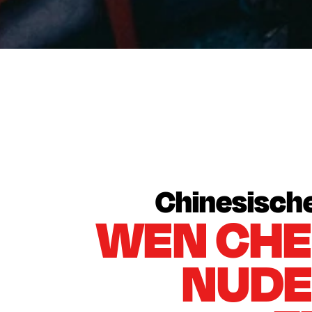
KEINE RESERVIERUNG
没有预
Chinesische
WEN CHE
NUDE