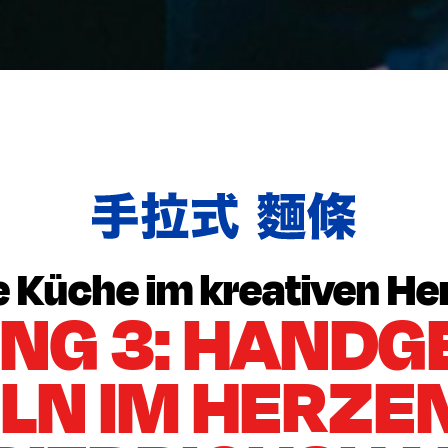
EINFACH VORBEIKOMMEN
订
 Küche im kreativen Her
NG 3: HANDG
LN IM HERZEN