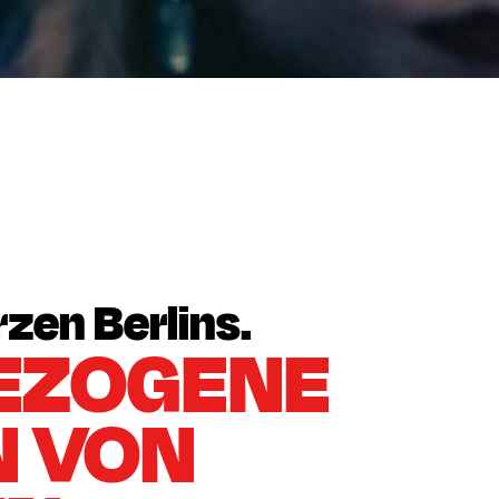
KEINE RESERVIERUNG
没有预订
zen Berlins.
EZOGENE 
 VON 