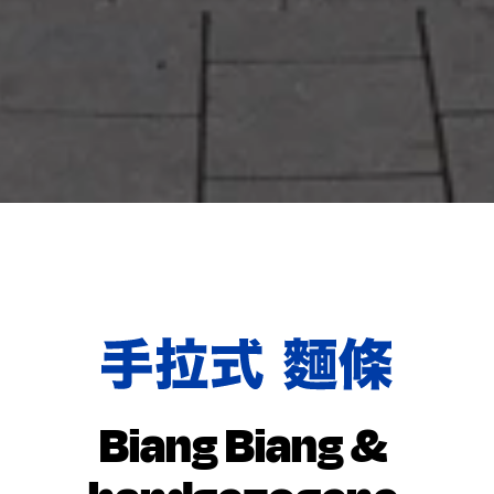
KEINE RESERVIERUNG
没有预
Biang Biang & 