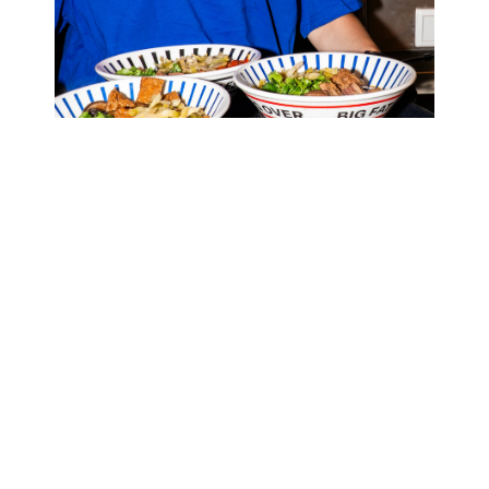
Heißes Öl, heiße Nudeln
DU findest uns nur wenige Schritte 
von der Straßenbahnhaltestelle 
entfernt, mit einer kleinen Terrasse, 
die perfekt ist, um die Leute in 
einem der lebhaftesten Viertel der 
Stadt zu beobachten. Drinnen und 
draußen können wir etwa 50 
hungrige Gäste beherbergen — 